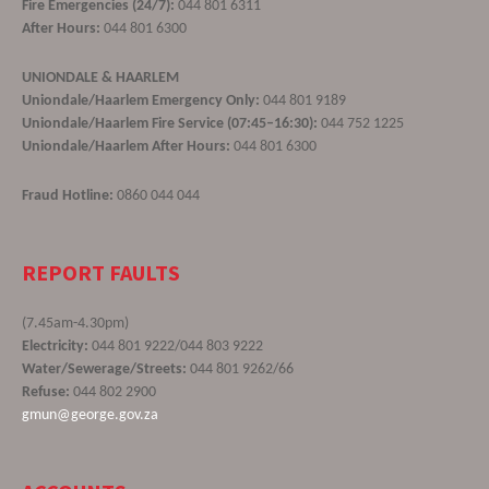
Fire Emergencies (24/7):
044 801 6311
After Hours:
044 801 6300
UNIONDALE & HAARLEM
Uniondale/Haarlem Emergency Only:
044 801 9189
Uniondale/Haarlem Fire Service (07:45–16:30):
044 752 1225
Uniondale/Haarlem After Hours:
044 801 6300
Fraud Hotline:
0860 044 044
REPORT FAULTS
(7.45am-4.30pm)
Electricity:
044 801 9222/044 803 9222
Water/Sewerage/Streets:
044 801 9262/66
Refuse:
044 802 2900
gmun@george.gov.za