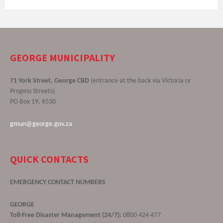
GEORGE MUNICIPALITY
71 York Street, George CBD
(entrance at the back via Victoria or
Progess Streets)
PO Box 19, 6530
gmun@george.gov.za
QUICK CONTACTS
EMERGENCY CONTACT NUMBERS
GEORGE
Toll-Free Disaster Management (24/7):
0800 424 477