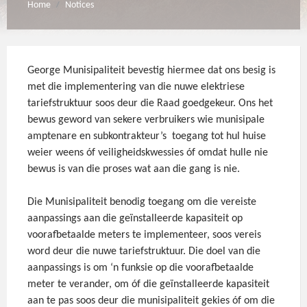
Home
Notices
/
George Munisipaliteit bevestig hiermee dat ons besig is
met die implementering van die nuwe elektriese
tariefstruktuur soos deur die Raad goedgekeur. Ons het
bewus geword van sekere verbruikers wie munisipale
amptenare en subkontrakteur’s toegang tot hul huise
weier weens óf veiligheidskwessies óf omdat hulle nie
bewus is van die proses wat aan die gang is nie.
Die Munisipaliteit benodig toegang om die vereiste
aanpassings aan die geïnstalleerde kapasiteit op
voorafbetaalde meters te implementeer, soos vereis
word deur die nuwe tariefstruktuur. Die doel van die
aanpassings is om ‘n funksie op die voorafbetaalde
meter te verander, om óf die geïnstalleerde kapasiteit
aan te pas soos deur die munisipaliteit gekies óf om die