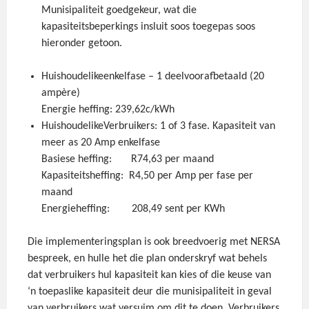
Munisipaliteit goedgekeur, wat die
kapasiteitsbeperkings insluit soos toegepas soos
hieronder getoon.
Huishoudelikeenkelfase – 1 deelvoorafbetaald (20
ampère)
Energie heffing: 239,62c/kWh
HuishoudelikeVerbruikers: 1 of 3 fase. Kapasiteit van
meer as 20 Amp enkelfase
Basiese heffing: R74,63 per maand
Kapasiteitsheffing: R4,50 per Amp per fase per
maand
Energieheffing: 208,49 sent per KWh
Die implementeringsplan is ook breedvoerig met NERSA
bespreek, en hulle het die plan onderskryf wat behels
dat verbruikers hul kapasiteit kan kies of die keuse van
‘n toepaslike kapasiteit deur die munisipaliteit in geval
van verbruikers wat versuim om dit te doen. Verbruikers