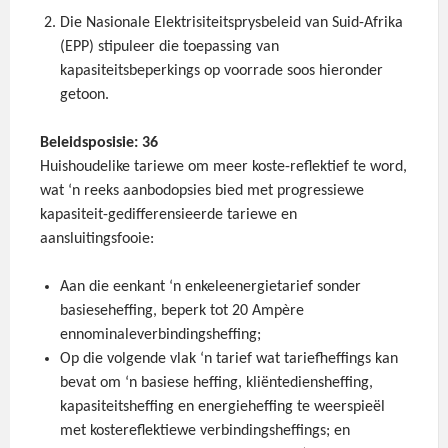
Die Nasionale Elektrisiteitsprysbeleid van Suid-Afrika
(EPP) stipuleer die toepassing van
kapasiteitsbeperkings op voorrade soos hieronder
getoon.
Beleidsposisie
: 36
Huishoudelike tariewe om meer koste-reflektief te word,
wat ‘n reeks aanbodopsies bied met progressiewe
kapasiteit-gedifferensieerde tariewe en
aansluitingsfooie:
Aan die eenkant ‘n enkeleenergietarief sonder
basieseheffing, beperk tot 20 Ampère
ennominaleverbindingsheffing;
Op die volgende vlak ‘n tarief wat tariefheffings kan
bevat om ‘n basiese heffing, kliëntediensheffing,
kapasiteitsheffing en energieheffing te weerspieël
met kostereflektiewe verbindingsheffings; en