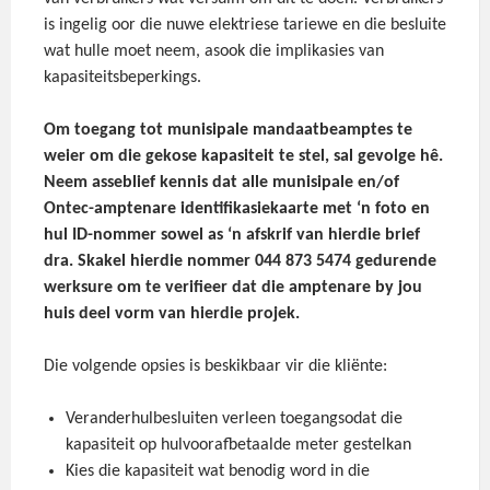
is ingelig oor die nuwe elektriese tariewe en die besluite
wat hulle moet neem, asook die implikasies van
kapasiteitsbeperkings.
Om toegang tot munisipale mandaatbeamptes te
weier om die gekose kapasiteit te stel, sal gevolge hê.
Neem asseblief kennis dat alle munisipale en/of
Ontec-amptenare identifikasiekaarte met ‘n foto en
hul ID-nommer sowel as ‘n afskrif van hierdie brief
dra. Skakel hierdie nommer 044 873 5474 gedurende
werksure om te verifieer dat die amptenare by jou
huis deel vorm van hierdie projek.
Die volgende opsies is beskikbaar vir die kliënte:
Veranderhulbesluiten verleen toegangsodat die
kapasiteit op hulvoorafbetaalde meter gestelkan
Kies die kapasiteit wat benodig word in die