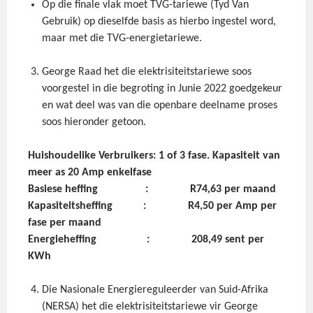
Op die finale vlak moet TVG-tariewe (Tyd Van
Gebruik) op dieselfde basis as hierbo ingestel word,
maar met die TVG-energietariewe.
George Raad het die elektrisiteitstariewe soos
voorgestel in die begroting in Junie 2022 goedgekeur
en wat deel was van die openbare deelname proses
soos hieronder getoon.
Huishoudelike
Verbruikers: 1 of 3 fase. Kapasiteit van
meer as 20 Amp enkelfase
Basiese
heffing : R74,63 per maand
Kapasiteitsheffing
: R4,50 per Amp per
fase per maand
Energieheffing
: 208,49 sent per
KWh
Die Nasionale Energiereguleerder van Suid-Afrika
(NERSA) het die elektrisiteitstariewe vir George