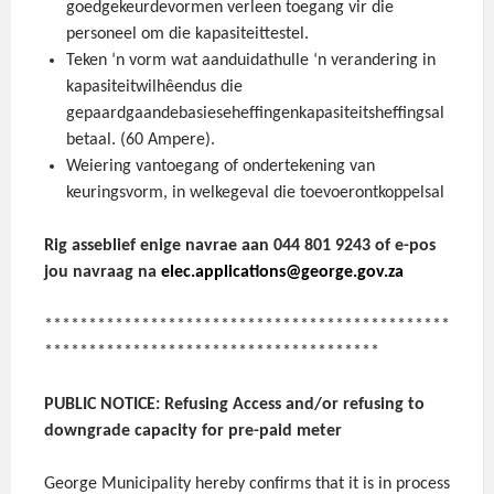
goedgekeurdevormen verleen toegang vir die
personeel om die kapasiteittestel.
Teken ‘n vorm wat aanduidathulle ‘n verandering in
kapasiteitwilhêendus die
gepaardgaandebasieseheffingenkapasiteitsheffingsal
betaal. (60 Ampere).
Weiering vantoegang of ondertekening van
keuringsvorm, in welkegeval die toevoerontkoppelsal
Rig asseblief enige navrae aan 044 801 9243 of e-pos
jou navraag na
elec.applications@george.gov.za
**********************************************
**************************************
PUBLIC NOTICE: Refusing Access and/or refusing to
downgrade capacity for pre-paid meter
George Municipality hereby confirms that it is in process